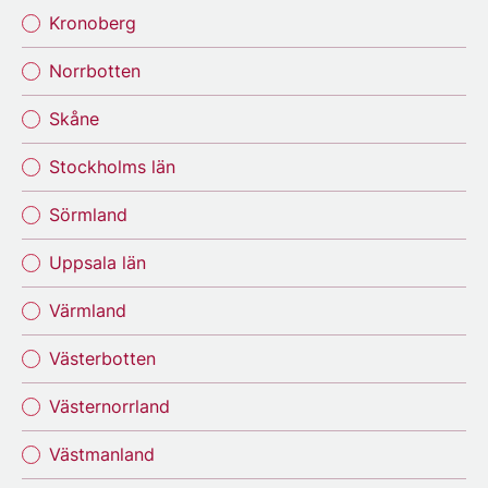
Kronoberg
Norrbotten
Skåne
Stockholms län
Sörmland
Uppsala län
Värmland
Västerbotten
Västernorrland
Västmanland