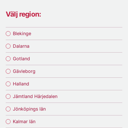
Välj region:
Blekinge
Dalarna
Gotland
Gävleborg
Halland
Jämtland Härjedalen
Jönköpings län
Kalmar län