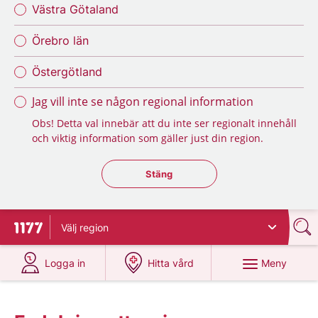
Västra Götaland
Örebro län
Östergötland
Jag vill inte se någon regional information
Obs! Detta val innebär att du inte ser regionalt innehåll
och viktig information som gäller just din region.
Stäng regionsväljaren
Stäng
Välj
region
Till startsidan för 1177
på 1177.se
på 1177.se
Meny
Logga in
Hitta vård