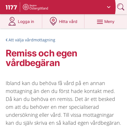
Du har valt region
Östergötland
.
Till startsidan för 1177
på 1177.se
på 1177.se
Meny
Logga in
Hitta vård
Att välja vårdmottagning
Remiss och egen
vårdbegäran
Ibland kan du behöva få vård på en annan
mottagning än den du först hade kontakt med.
Då kan du behöva en remiss. Det är ett besked
om att du behöver en mer specialiserad
undersökning eller vård. Till vissa mottagningar
kan du själv skriva en så kallad egen vårdbegäran.