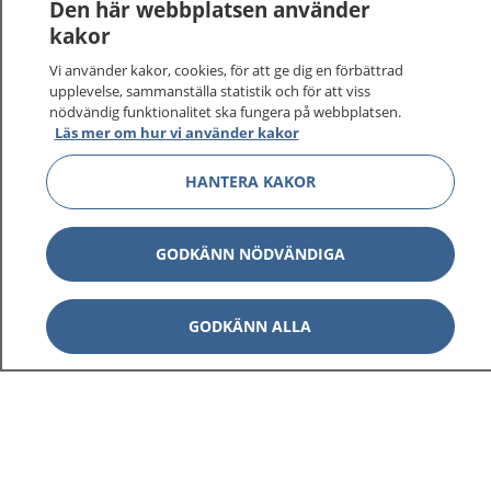
Logga in för att läsa din journal och göra dina
Den här webbplatsen använder
vårdärenden. Ring telefonnummer 1177 för
kakor
sjukvårdsrådgivning dygnet runt.
Vi använder kakor, cookies, för att ge dig en förbättrad
1177 ger dig råd när du vill må bättre.
upplevelse, sammanställa statistik och för att viss
nödvändig funktionalitet ska fungera på webbplatsen.
Läs mer om hur vi använder kakor
HANTERA KAKOR
Visa inn
1177 på flera språk
GODKÄNN NÖDVÄNDIGA
Visa inn
Om 1177
GODKÄNN ALLA
Visa inn
Kontakt
Behandling av personuppgifter
Hantering av kakor