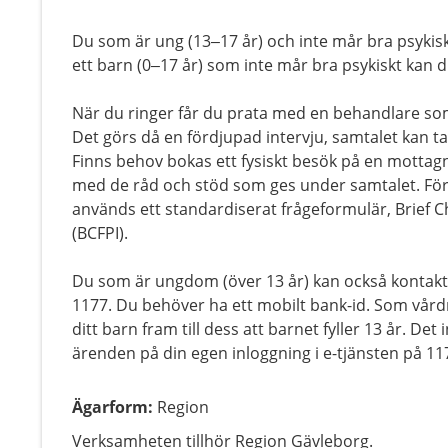
Du som är ung (13–17 år) och inte mår bra psykisk
ett barn (0–17 år) som inte mår bra psykiskt kan d
När du ringer får du prata med en behandlare so
Det görs då en fördjupad intervju, samtalet kan t
Finns behov bokas ett fysiskt besök på en mottagn
med de råd och stöd som ges under samtalet. För a
används ett standardiserat frågeformulär, Brief C
(BCFPI).
Du som är ungdom (över 13 år) kan också kontak
1177. Du behöver ha ett mobilt bank-id. Som vår
ditt barn fram till dess att barnet fyller 13 år. De
ärenden på din egen inloggning i e-tjänsten på 11
Ägarform
:
Region
Verksamheten tillhör Region Gävleborg.