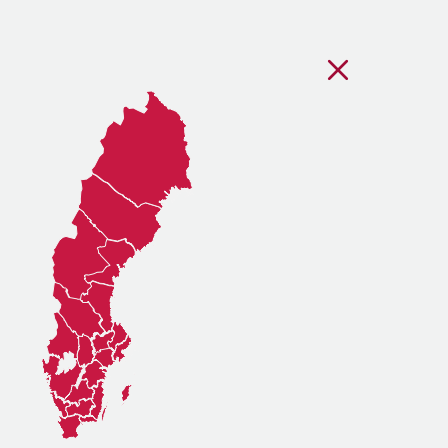
Stäng regionsvälj