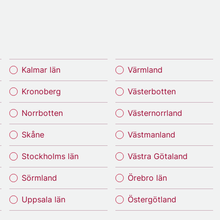
Kalmar län
Värmland
Kronoberg
Västerbotten
Norrbotten
Västernorrland
Skåne
Västmanland
Stockholms län
Västra Götaland
Sörmland
Örebro län
Uppsala län
Östergötland