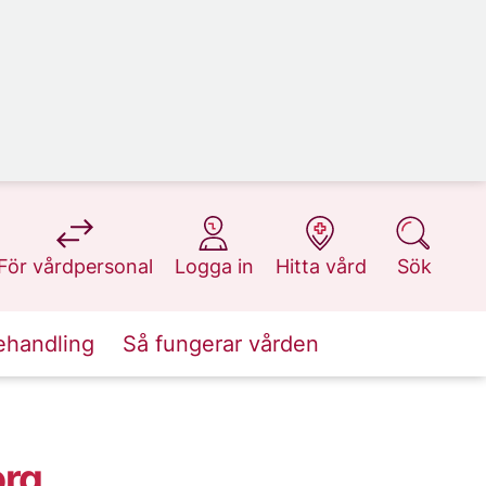
på 1177.se
på 1177.se
på 1177.se
på 1177.se
För vårdpersonal
Logga in
Hitta vård
Sök
ehandling
Så fungerar vården
org