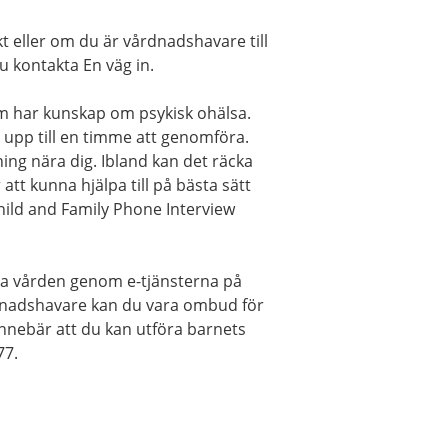
t eller om du är vårdnadshavare till
u kontakta En väg in.
m har kunskap om psykisk ohälsa.
a upp till en timme att genomföra.
ing nära dig. Ibland kan det räcka
tt kunna hjälpa till på bästa sätt
hild and Family Phone Interview
ta vården genom e-tjänsterna på
dnadshavare kan du vara ombud för
t innebär att du kan utföra barnets
77.