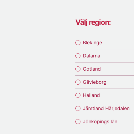
Välj region:
Blekinge
Dalarna
Gotland
Gävleborg
Halland
Jämtland Härjedalen
Jönköpings län