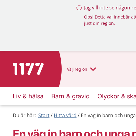
Jag vill inte se någon 
Obs! Detta val innebär att
just din region.
Till startsidan för 1177
Välj
region
Liv & hälsa
Barn & gravid
Olyckor & sk
Du är här:
Start
Hitta vård
En väg in barn och ung
En väg in barn och unga