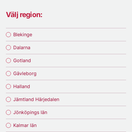
Välj region:
Blekinge
Dalarna
Gotland
Gävleborg
Halland
Jämtland Härjedalen
Jönköpings län
Kalmar län