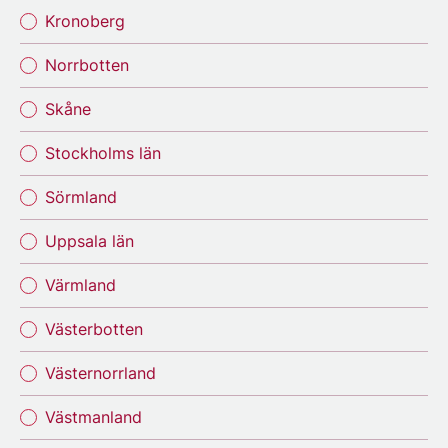
Kronoberg
Norrbotten
Skåne
Stockholms län
Sörmland
Uppsala län
Värmland
Västerbotten
Västernorrland
Västmanland