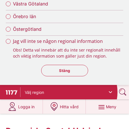
Västra Götaland
Örebro län
Östergötland
Jag vill inte se någon regional information
Obs! Detta val innebär att du inte ser regionalt innehåll
och viktig information som gäller just din region.
Stäng regionsväljaren
Stäng
Välj
region
Till startsidan för 1177
på 1177.se
på 1177.se
Meny
Logga in
Hitta vård