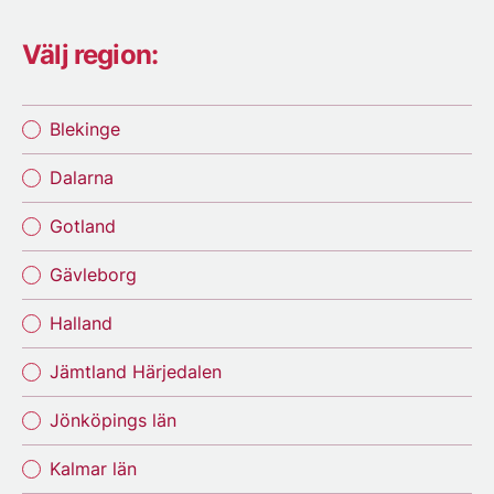
Välj region:
Blekinge
Dalarna
Gotland
Gävleborg
Halland
Jämtland Härjedalen
Jönköpings län
Kalmar län