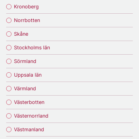
Kronoberg
Norrbotten
Skåne
Stockholms län
Sörmland
Uppsala län
Värmland
Västerbotten
Västernorrland
Västmanland