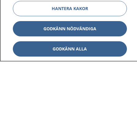
HANTERA KAKOR
GODKÄNN NÖDVÄNDIGA
GODKÄNN ALLA
1177
–
tryggt om din hälsa och vård
På 1177.se får du råd om hälsa och information om
sjukdomar och vilka mottagningar du kan kontakta.