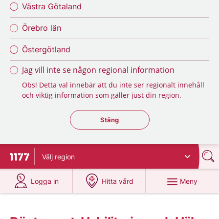
Västra Götaland
Örebro län
Östergötland
Jag vill inte se någon regional information
Obs! Detta val innebär att du inte ser regionalt innehåll
och viktig information som gäller just din region.
Stäng regionsväljaren
Stäng
Välj
region
Till startsidan för 1177
på 1177.se
på 1177.se
Meny
Logga in
Hitta vård