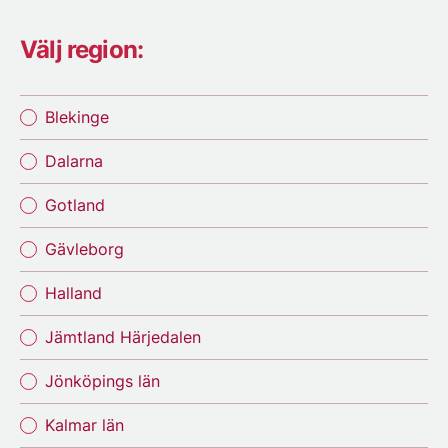
Välj region:
Blekinge
Dalarna
Gotland
Gävleborg
Halland
Jämtland Härjedalen
Jönköpings län
Kalmar län