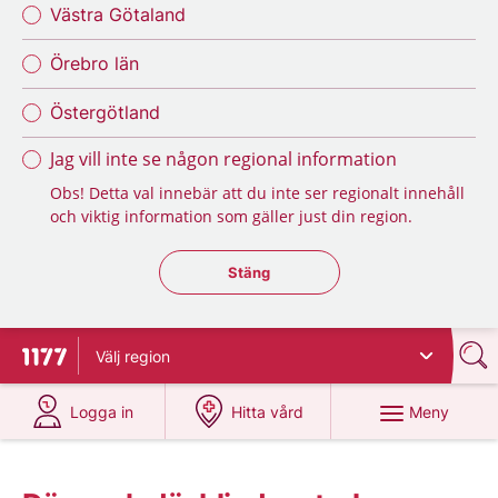
Västra Götaland
Örebro län
Östergötland
Jag vill inte se någon regional information
Obs! Detta val innebär att du inte ser regionalt innehåll
och viktig information som gäller just din region.
Stäng regionsväljaren
Stäng
Välj
region
Till startsidan för 1177
på 1177.se
på 1177.se
Meny
Logga in
Hitta vård