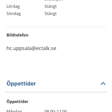
Lördag
Stängt
Söndag
Stängt
Bildtelefon
hc.uppsala@ectalk.se
Öppettider
Öppettider
Öppettider
Kommentarer
Måndag
08.00–12.00
Dag