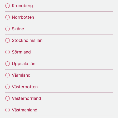
Kronoberg
Norrbotten
Skåne
Stockholms län
Sörmland
Uppsala län
Värmland
Västerbotten
Västernorrland
Västmanland