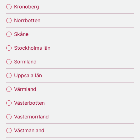
Kronoberg
Norrbotten
Skåne
Stockholms län
Sörmland
Uppsala län
Värmland
Västerbotten
Västernorrland
Västmanland