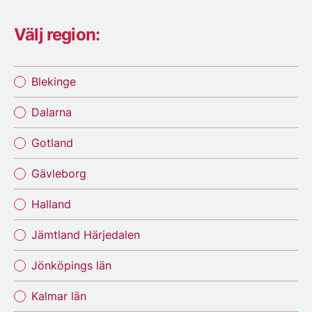
Välj region:
Blekinge
Dalarna
Gotland
Gävleborg
Halland
Jämtland Härjedalen
Jönköpings län
Kalmar län