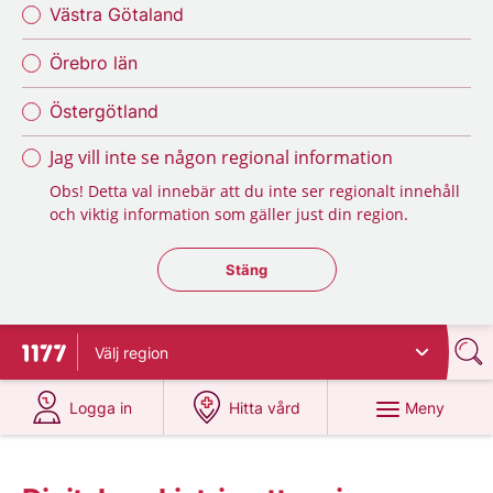
Västra Götaland
Örebro län
Östergötland
Jag vill inte se någon regional information
Obs! Detta val innebär att du inte ser regionalt innehåll
och viktig information som gäller just din region.
Stäng regionsväljaren
Stäng
Välj
region
Till startsidan för 1177
på 1177.se
på 1177.se
Meny
Logga in
Hitta vård