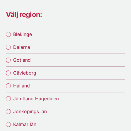
Välj region:
Blekinge
Dalarna
Gotland
Gävleborg
Halland
Jämtland Härjedalen
Jönköpings län
Kalmar län