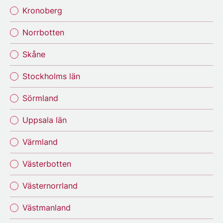
Kronoberg
Norrbotten
Skåne
Stockholms län
Sörmland
Uppsala län
Värmland
Västerbotten
Västernorrland
Västmanland