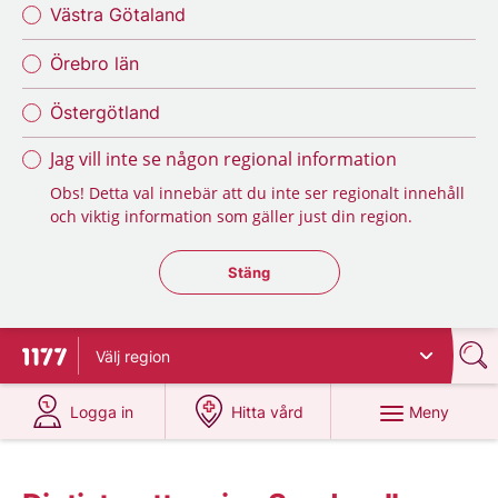
Västra Götaland
Örebro län
Östergötland
Jag vill inte se någon regional information
Obs! Detta val innebär att du inte ser regionalt innehåll
och viktig information som gäller just din region.
Stäng regionsväljaren
Stäng
Välj
region
Till startsidan för 1177
på 1177.se
på 1177.se
Meny
Logga in
Hitta vård