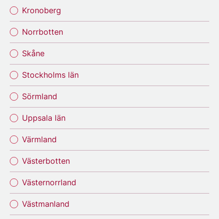
Kronoberg
Norrbotten
Skåne
Stockholms län
Sörmland
Uppsala län
Värmland
Västerbotten
Västernorrland
Västmanland