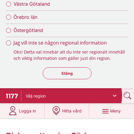
Västra Götaland
Örebro län
Östergötland
Jag vill inte se någon regional information
Obs! Detta val innebär att du inte ser regionalt innehåll
och viktig information som gäller just din region.
Stäng regionsväljaren
Stäng
Välj
region
Till startsidan för 1177
på 1177.se
på 1177.se
Meny
Logga in
Hitta vård