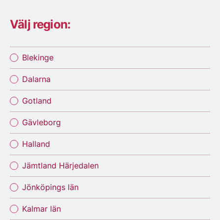
Välj region:
Blekinge
Dalarna
Gotland
Gävleborg
Halland
Jämtland Härjedalen
Jönköpings län
Kalmar län