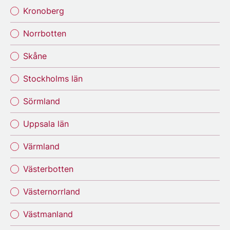
Kronoberg
Norrbotten
Skåne
Stockholms län
Sörmland
Uppsala län
Värmland
Västerbotten
Västernorrland
Västmanland