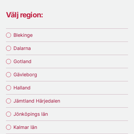
Välj region:
Blekinge
Dalarna
Gotland
Gävleborg
Halland
Jämtland Härjedalen
Jönköpings län
Kalmar län