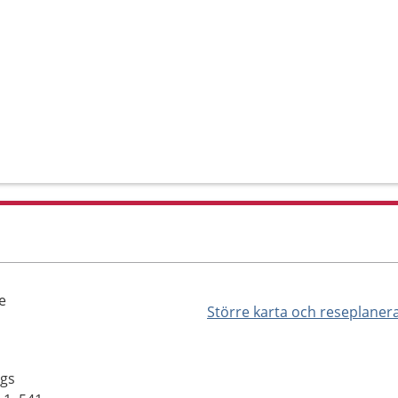
e
Större karta och reseplaner
rgs