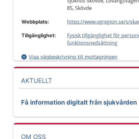
Sjukhus Skövde, Lövängsvägen
85, Skövde
Webbplats:
Fysisk tillgänglighet för perso
Tillgänglighet:
funktionsnedsättning
Visa vägbeskrivning till mottagningen
AKTUELLT
Få information digitalt från sjukvården
OM OSS