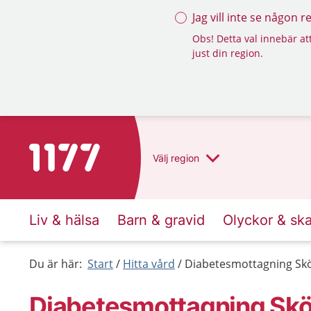
Jag vill inte se någon 
Obs! Detta val innebär att
just din region.
Till startsidan för 1177
Välj
region
Liv & hälsa
Barn & gravid
Olyckor & sk
Du är här:
Start
Hitta vård
Diabetesmottagning Sk
Diabetesmottagning Sk