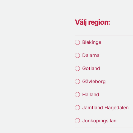
Välj region:
Blekinge
Dalarna
Gotland
Gävleborg
Halland
Jämtland Härjedalen
Jönköpings län