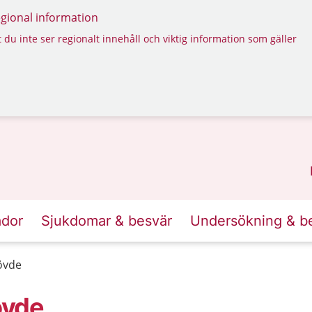
regional information
 du inte ser regionalt innehåll och viktig information som gäller
ador
Sjukdomar & besvär
Undersökning & b
övde
övde