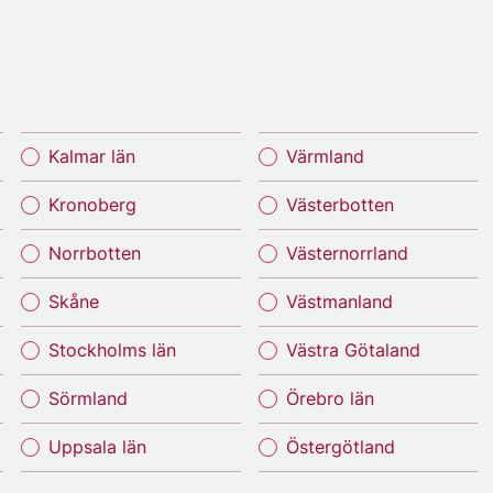
Kalmar län
Värmland
Kronoberg
Västerbotten
Norrbotten
Västernorrland
Skåne
Västmanland
Stockholms län
Västra Götaland
Sörmland
Örebro län
Uppsala län
Östergötland