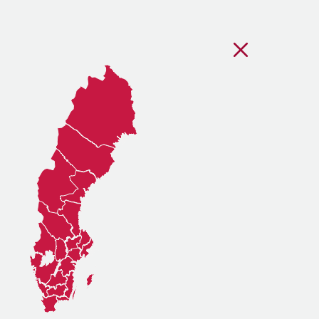
Stäng regionsvälj