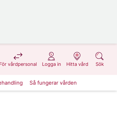
på 1177.se
på 1177.se
på 1177.se
på 1177.se
För vårdpersonal
Logga in
Hitta vård
Sök
ehandling
Så fungerar vården