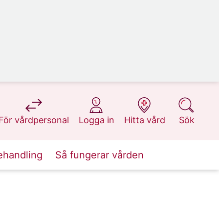
på 1177.se
på 1177.se
på 1177.se
på 1177.se
För vårdpersonal
Logga in
Hitta vård
Sök
ehandling
Så fungerar vården