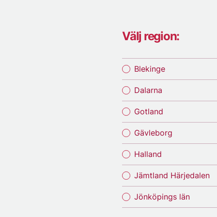
Välj region:
Blekinge
Dalarna
Gotland
Gävleborg
Halland
Jämtland Härjedalen
Jönköpings län