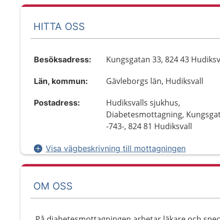
HITTA OSS
Kungsgatan 33, 824 43 Hudiksv
Besöksadress:
Gävleborgs län, Hudiksvall
Län, kommun:
Hudiksvalls sjukhus,
Postadress:
Diabetesmottagning, Kungsga
-743-, 824 81 Hudiksvall
Visa vägbeskrivning till mottagningen
OM OSS
På diabetesmottagningen arbetar läkare och speci