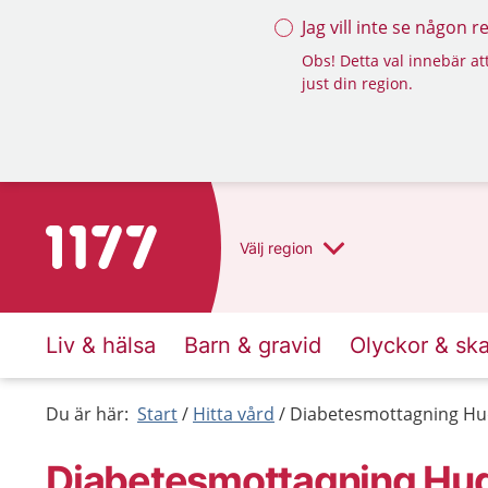
Jag vill inte se någon 
Obs! Detta val innebär att
just din region.
Till startsidan för 1177
Välj
region
Liv & hälsa
Barn & gravid
Olyckor & sk
Du är här:
Start
Hitta vård
Diabetesmottagning Hud
Diabetesmottagning Hud