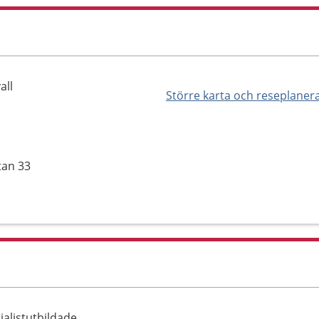
all
Större karta och reseplaner
tan 33
alistutbildade