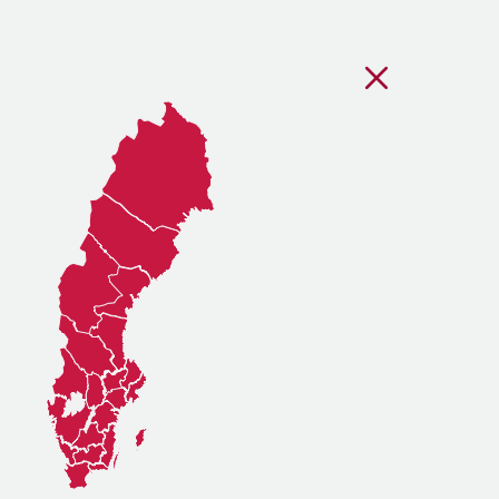
Stäng regionsvälj