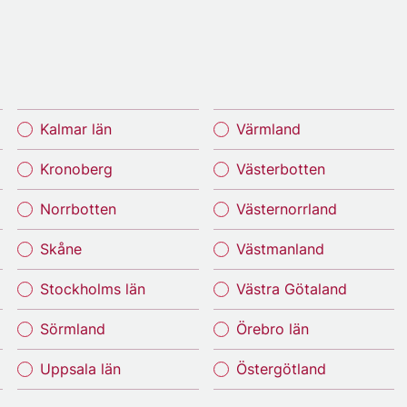
Kalmar län
Värmland
Kronoberg
Västerbotten
Norrbotten
Västernorrland
Skåne
Västmanland
Stockholms län
Västra Götaland
Sörmland
Örebro län
Uppsala län
Östergötland