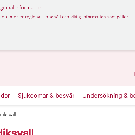
regional information
 du inte ser regionalt innehåll och viktig information som gäller
ador
Sjukdomar & besvär
Undersökning & b
iksvall
iksvall