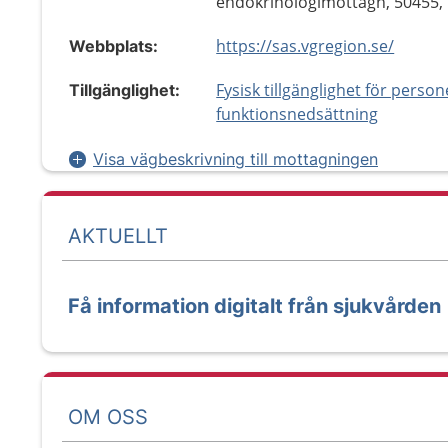
endokrinologimottagn, 50455,
https://sas.vgregion.se/
Webbplats:
Fysisk tillgänglighet för perso
Tillgänglighet:
funktionsnedsättning
Visa vägbeskrivning till mottagningen
AKTUELLT
Få information digitalt från sjukvården
OM OSS