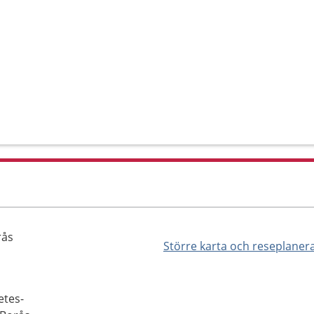
rås
Större karta och reseplaner
etes-