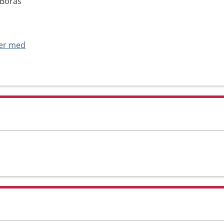
 Borås
ner med