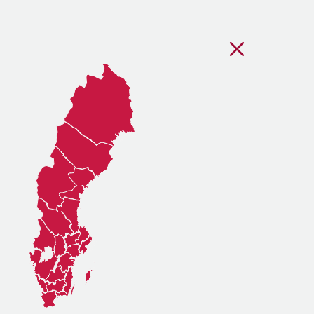
Stäng regionsvälj