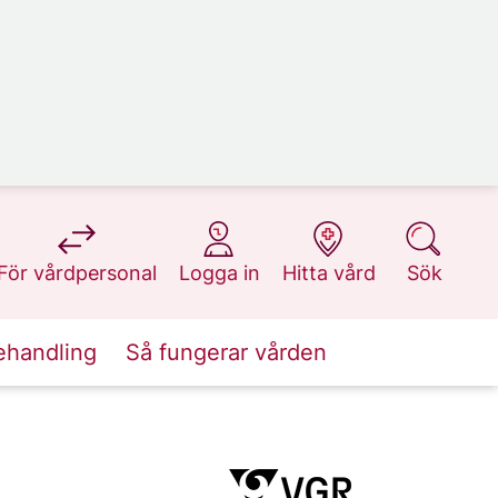
på 1177.se
på 1177.se
på 1177.se
på 1177.se
För vårdpersonal
Logga in
Hitta vård
Sök
ehandling
Så fungerar vården