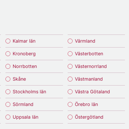
Kalmar län
Värmland
Kronoberg
Västerbotten
Norrbotten
Västernorrland
Skåne
Västmanland
Stockholms län
Västra Götaland
Sörmland
Örebro län
Uppsala län
Östergötland