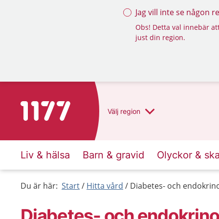
Jag vill inte se någon 
Obs! Detta val innebär att
just din region.
Till startsidan för 1177
Välj
region
Liv & hälsa
Barn & gravid
Olyckor & sk
Du är här:
Start
Hitta vård
Diabetes- och endokrin
Diabetes- och endokrino