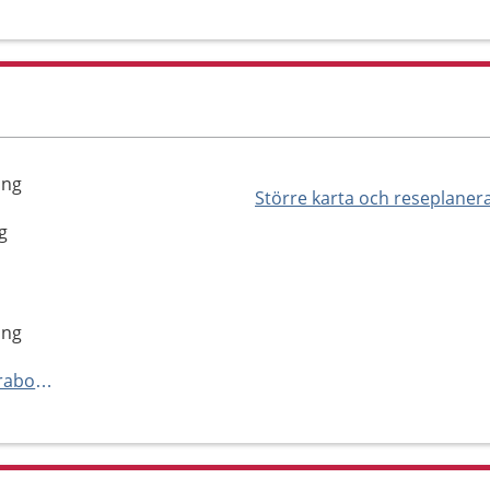
ing
Större karta och reseplaner
g
ing
https://www.vgregion.se/s/skaraborgs-sjukhus/