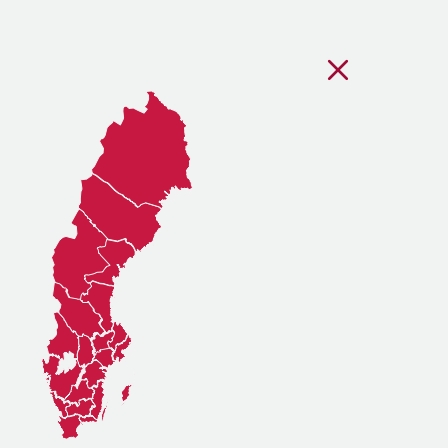
Stäng regionsvälj