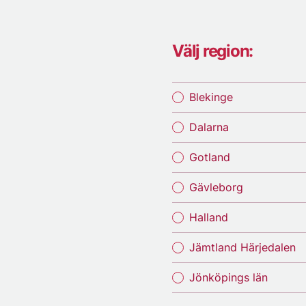
Välj region:
Blekinge
Dalarna
Gotland
Gävleborg
Halland
Jämtland Härjedalen
Jönköpings län