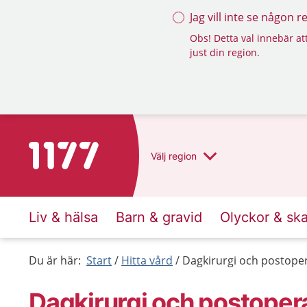
Jag vill inte se någon 
Obs! Detta val innebär att
just din region.
Till startsidan för 1177
Välj
region
Liv & hälsa
Barn & gravid
Olyckor & sk
Du är här:
Start
Hitta vård
Dagkirurgi och postoper
Dagkirurgi och postopera