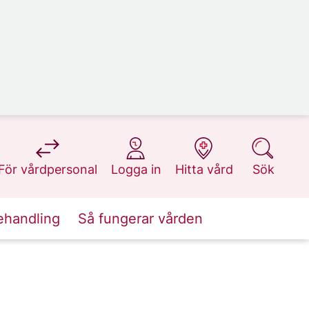
på 1177.se
på 1177.se
på 1177.se
på 1177.se
För vårdpersonal
Logga in
Hitta vård
Sök
ehandling
Så fungerar vården