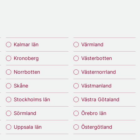
Kalmar län
Värmland
Kronoberg
Västerbotten
Norrbotten
Västernorrland
Skåne
Västmanland
Stockholms län
Västra Götaland
Sörmland
Örebro län
Uppsala län
Östergötland