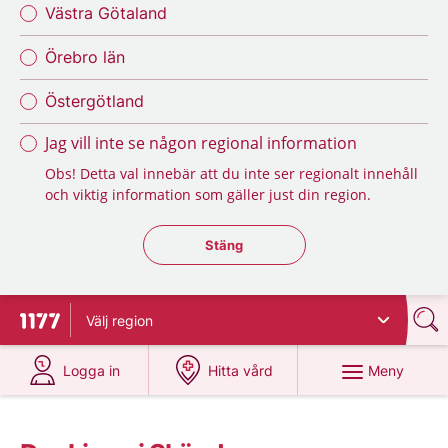
Västra Götaland
Örebro län
Östergötland
Jag vill inte se någon regional information
Obs! Detta val innebär att du inte ser regionalt innehåll
och viktig information som gäller just din region.
Stäng regionsväljaren
Stäng
Välj
region
Till startsidan för 1177
på 1177.se
på 1177.se
Meny
Logga in
Hitta vård