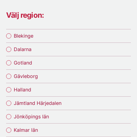
Välj region:
Blekinge
Dalarna
Gotland
Gävleborg
Halland
Jämtland Härjedalen
Jönköpings län
Kalmar län