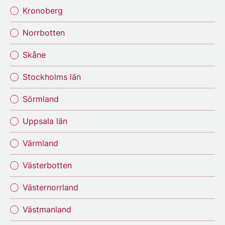
Kronoberg
Norrbotten
Skåne
Stockholms län
Sörmland
Uppsala län
Värmland
Västerbotten
Västernorrland
Västmanland