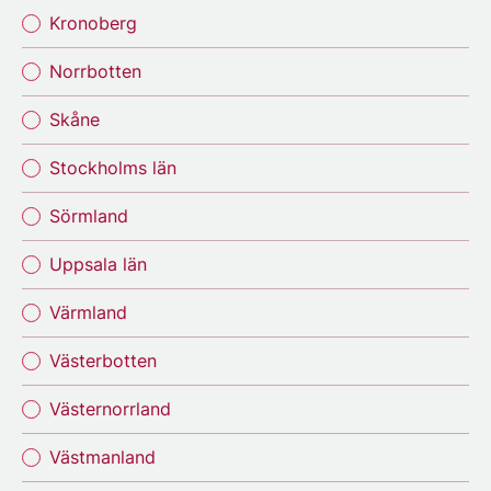
Kronoberg
Norrbotten
Skåne
Stockholms län
Sörmland
Uppsala län
Värmland
Västerbotten
Västernorrland
Västmanland