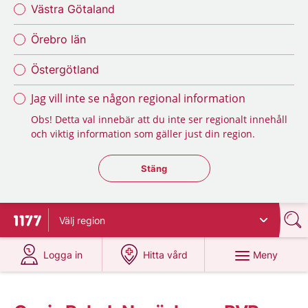
Västra Götaland
Örebro län
Östergötland
Jag vill inte se någon regional information
Obs! Detta val innebär att du inte ser regionalt innehåll
och viktig information som gäller just din region.
Stäng regionsväljaren
Stäng
Välj
region
Till startsidan för 1177
på 1177.se
på 1177.se
Meny
Logga in
Hitta vård