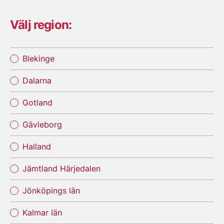
Välj region:
Blekinge
Dalarna
Gotland
Gävleborg
Halland
Jämtland Härjedalen
Jönköpings län
Kalmar län