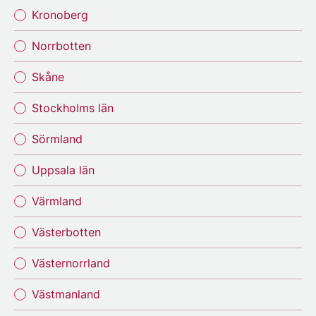
Kronoberg
Norrbotten
Skåne
Stockholms län
Sörmland
Uppsala län
Värmland
Västerbotten
Västernorrland
Västmanland