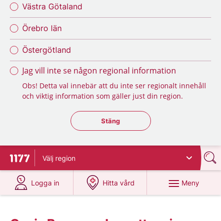
Västra Götaland
Örebro län
Östergötland
Jag vill inte se någon regional information
Obs! Detta val innebär att du inte ser regionalt innehåll
och viktig information som gäller just din region.
Stäng regionsväljaren
Stäng
Välj
region
Till startsidan för 1177
på 1177.se
på 1177.se
Meny
Logga in
Hitta vård