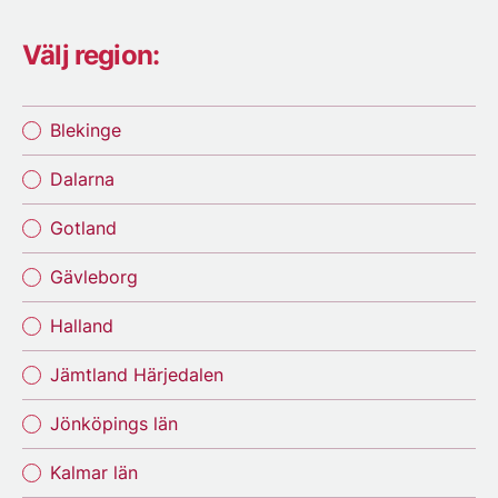
Välj region:
Blekinge
Dalarna
Gotland
Gävleborg
Halland
Jämtland Härjedalen
Jönköpings län
Kalmar län