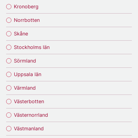
Kronoberg
Norrbotten
Skåne
Stockholms län
Sörmland
Uppsala län
Värmland
Västerbotten
Västernorrland
Västmanland