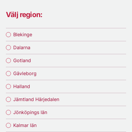
Välj region:
Blekinge
Dalarna
Gotland
Gävleborg
Halland
Jämtland Härjedalen
Jönköpings län
Kalmar län