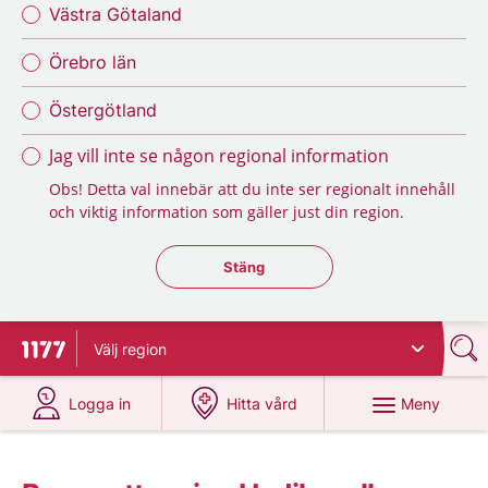
Västra Götaland
Örebro län
Östergötland
Jag vill inte se någon regional information
Obs! Detta val innebär att du inte ser regionalt innehåll
och viktig information som gäller just din region.
Stäng regionsväljaren
Stäng
Välj
region
Till startsidan för 1177
på 1177.se
på 1177.se
Meny
Logga in
Hitta vård