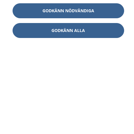
GODKÄNN NÖDVÄNDIGA
GODKÄNN ALLA
1177
–
tryggt om din hälsa och vård
På 1177.se får du råd om hälsa och information om
sjukdomar och vilka mottagningar du kan kontakta.
Logga in för att läsa din journal och göra dina
vårdärenden. Ring telefonnummer 1177 för