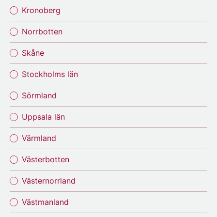
Kronoberg
Norrbotten
Skåne
Stockholms län
Sörmland
Uppsala län
Värmland
Västerbotten
Västernorrland
Västmanland