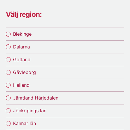
Välj region:
Blekinge
Dalarna
Gotland
Gävleborg
Halland
Jämtland Härjedalen
Jönköpings län
Kalmar län