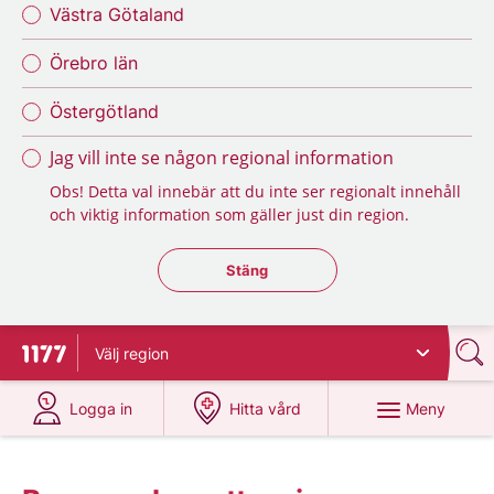
Västra Götaland
Örebro län
Östergötland
Jag vill inte se någon regional information
Obs! Detta val innebär att du inte ser regionalt innehåll
och viktig information som gäller just din region.
Stäng regionsväljaren
Stäng
Välj
region
Till startsidan för 1177
på 1177.se
på 1177.se
Meny
Logga in
Hitta vård