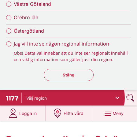
Västra Götaland
Örebro län
Östergötland
Jag vill inte se någon regional information
Obs! Detta val innebär att du inte ser regionalt innehåll
och viktig information som gäller just din region.
Stäng regionsväljaren
Stäng
Välj
region
Till startsidan för 1177
på 1177.se
på 1177.se
Meny
Logga in
Hitta vård