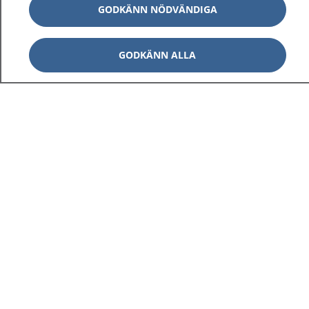
GODKÄNN NÖDVÄNDIGA
GODKÄNN ALLA