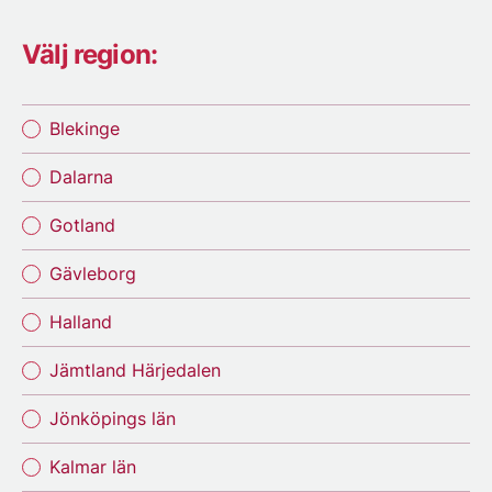
Välj region:
Blekinge
Dalarna
Gotland
Gävleborg
Halland
Jämtland Härjedalen
Jönköpings län
Kalmar län