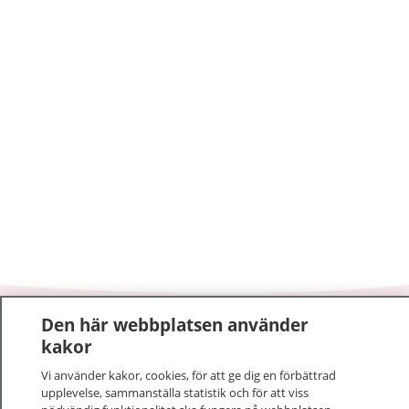
Den här webbplatsen använder
1177
–
tryggt om din hälsa och vård
kakor
På 1177.se får du råd om hälsa och information om
Vi använder kakor, cookies, för att ge dig en förbättrad
upplevelse, sammanställa statistik och för att viss
sjukdomar och vilka mottagningar du kan kontakta.