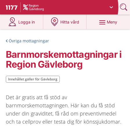
Du har valt region
Gävleborg
.
Till startsidan för 1177
på 1177.se
på 1177.se
Meny
Logga in
Hitta vård
Övriga mottagningar
Barnmorskemottagningar i
Region Gävleborg
Innehållet gäller för Gävleborg
Innehållet gäller för Gävleborg
Det är gratis att få stöd av
barnmorskemottagningen. Här kan du få stöd
under din graviditet, få råd om preventivmedel
och ta cellprov eller testa dig för könssjukdomar.