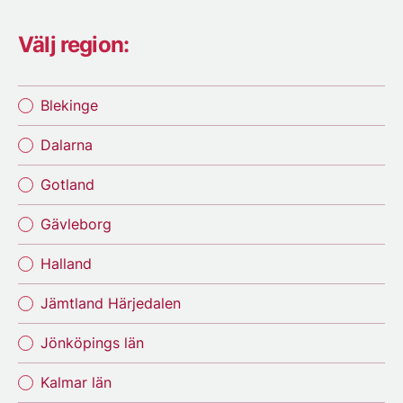
Välj region:
Blekinge
Dalarna
Gotland
Gävleborg
Halland
Jämtland Härjedalen
Jönköpings län
Kalmar län