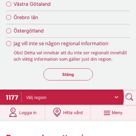
Västra Götaland
Örebro län
Östergötland
Jag vill inte se någon regional information
Obs! Detta val innebär att du inte ser regionalt innehåll
och viktig information som gäller just din region.
Stäng regionsväljaren
Stäng
Välj
region
Till startsidan för 1177
på 1177.se
på 1177.se
Meny
Logga in
Hitta vård