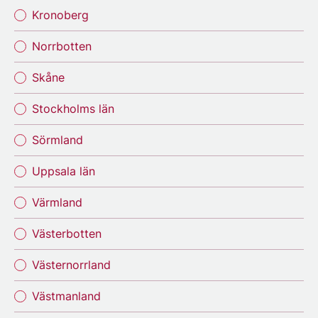
Kronoberg
Norrbotten
Skåne
Stockholms län
Sörmland
Uppsala län
Värmland
Västerbotten
Västernorrland
Västmanland