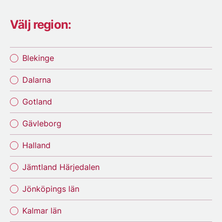
Välj region:
Blekinge
Dalarna
Gotland
Gävleborg
Halland
Jämtland Härjedalen
Jönköpings län
Kalmar län