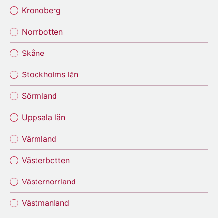
Kronoberg
Norrbotten
Skåne
Stockholms län
Sörmland
Uppsala län
Värmland
Västerbotten
Västernorrland
Västmanland