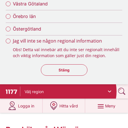
Västra Götaland
Örebro län
Östergötland
Jag vill inte se någon regional information
Obs! Detta val innebär att du inte ser regionalt innehåll
och viktig information som gäller just din region.
Stäng regionsväljaren
Stäng
Välj
region
Till startsidan för 1177
på 1177.se
på 1177.se
Meny
Logga in
Hitta vård