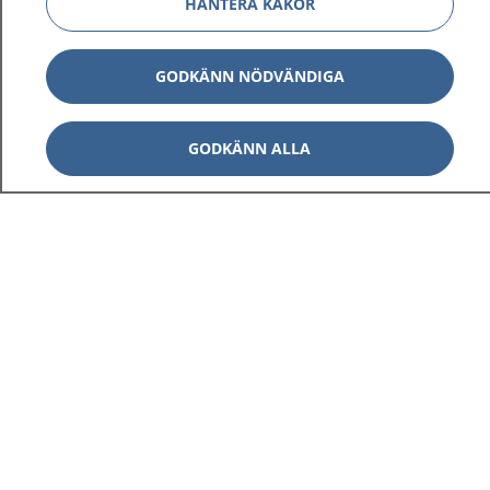
HANTERA KAKOR
GODKÄNN NÖDVÄNDIGA
GODKÄNN ALLA
1177
–
tryggt om din hälsa och vård
På 1177.se får du råd om hälsa och information om
sjukdomar och vilka mottagningar du kan kontakta.
Logga in för att läsa din journal och göra dina
vårdärenden. Ring telefonnummer 1177 för
sjukvårdsrådgivning dygnet runt.
1177 ger dig råd när du vill må bättre.