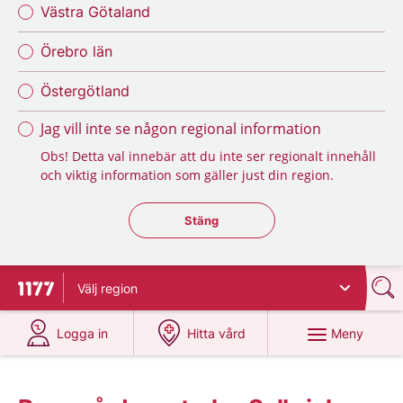
Västra Götaland
Örebro län
Östergötland
Jag vill inte se någon regional information
Obs! Detta val innebär att du inte ser regionalt innehåll
och viktig information som gäller just din region.
Stäng regionsväljaren
Stäng
Välj
region
Till startsidan för 1177
på 1177.se
på 1177.se
Meny
Logga in
Hitta vård