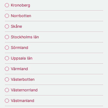
Kronoberg
Norrbotten
Skåne
Stockholms län
Sörmland
Uppsala län
Värmland
Västerbotten
Västernorrland
Västmanland