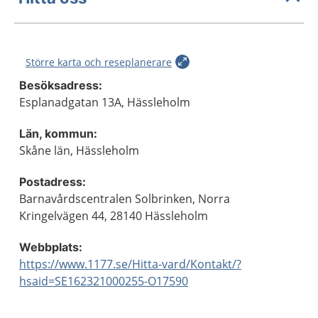
Större karta och reseplanerare
Besöksadress:
Esplanadgatan 13A, Hässleholm
Län, kommun:
Skåne län, Hässleholm
Postadress:
Barnavårdscentralen Solbrinken, Norra
Kringelvägen 44, 28140 Hässleholm
Webbplats:
https://www.1177.se/Hitta-vard/Kontakt/?
hsaid=SE162321000255-O17590