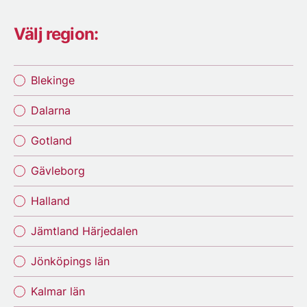
Välj region:
Blekinge
Dalarna
Gotland
Gävleborg
Halland
Jämtland Härjedalen
Jönköpings län
Kalmar län