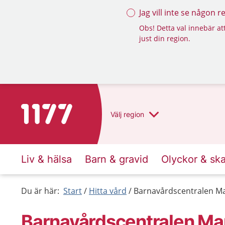
Jag vill inte se någon 
Obs! Detta val innebär att
just din region.
Till startsidan för 1177
Välj
region
Liv & hälsa
Barn & gravid
Olyckor & sk
Du är här:
Start
Hitta vård
Barnavårdscentralen M
Barnavårdscentralen Ma