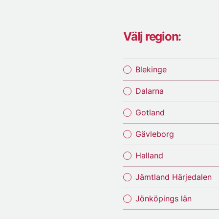
Välj region:
Blekinge
Dalarna
Gotland
Gävleborg
Halland
Jämtland Härjedalen
Jönköpings län