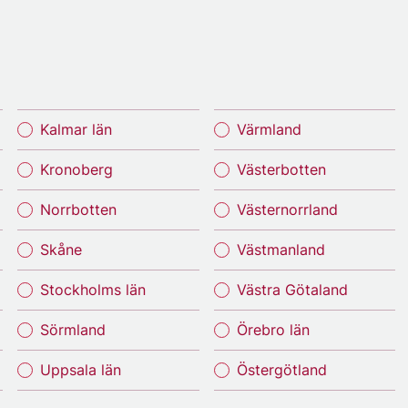
Kalmar län
Värmland
Kronoberg
Västerbotten
Norrbotten
Västernorrland
Skåne
Västmanland
Stockholms län
Västra Götaland
Sörmland
Örebro län
Uppsala län
Östergötland