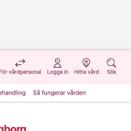
på 1177.se
på 1177.se
på 1177.se
på 1177.se
För vårdpersonal
Logga in
Hitta vård
Sök
ehandling
Så fungerar vården
gborg