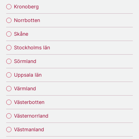
Kronoberg
Norrbotten
Skåne
Stockholms län
Sörmland
Uppsala län
Värmland
Västerbotten
Västernorrland
Västmanland