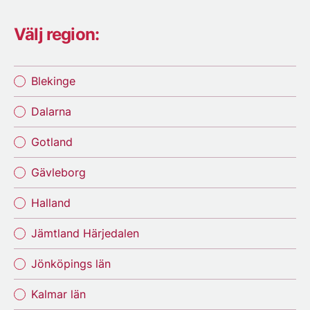
Välj region:
Blekinge
Dalarna
Gotland
Gävleborg
Halland
Jämtland Härjedalen
Jönköpings län
Kalmar län