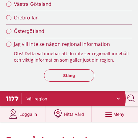
Västra Götaland
Örebro län
Östergötland
Jag vill inte se någon regional information
Obs! Detta val innebär att du inte ser regionalt innehåll
och viktig information som gäller just din region.
Stäng regionsväljaren
Stäng
Välj
region
Till startsidan för 1177
på 1177.se
på 1177.se
Meny
Logga in
Hitta vård