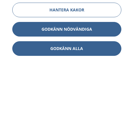
HANTERA KAKOR
GODKÄNN NÖDVÄNDIGA
GODKÄNN ALLA
1177
–
tryggt om din hälsa och vård
På 1177.se får du råd om hälsa och information om
sjukdomar och vilka mottagningar du kan kontakta.
Logga in för att läsa din journal och göra dina
vårdärenden. Ring telefonnummer 1177 för
sjukvårdsrådgivning dygnet runt.
1177 ger dig råd när du vill må bättre.