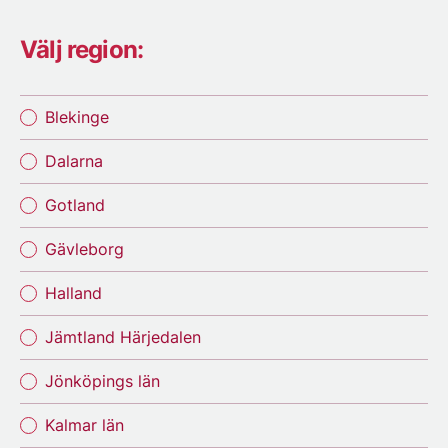
Välj region:
Blekinge
Dalarna
Gotland
Gävleborg
Halland
Jämtland Härjedalen
Jönköpings län
Kalmar län