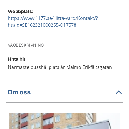
Webbplats:
https://www.1177.se/Hitta-vard/Kontakt/?
hsaid=SE162321000255-O17578
VÄGBESKRIVNING
Hitta hit:
Närmaste busshållplats är Malmö Erikfältsgatan
Om oss