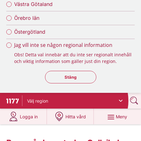
Västra Götaland
Örebro län
Östergötland
Jag vill inte se någon regional information
Obs! Detta val innebär att du inte ser regionalt innehåll
och viktig information som gäller just din region.
Stäng regionsväljaren
Stäng
Välj
region
Till startsidan för 1177
på 1177.se
på 1177.se
Meny
Logga in
Hitta vård