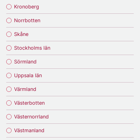
Kronoberg
Norrbotten
Skåne
Stockholms län
Sörmland
Uppsala län
Värmland
Västerbotten
Västernorrland
Västmanland