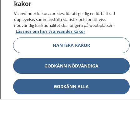
kakor
Vi använder kakor, cookies, för att ge dig en förbättrad
upplevelse, sammanställa statistik och för att viss
nödvändig funktionalitet ska fungera på webbplatsen.
Läs mer om hur vi använder kakor
HANTERA KAKOR
GODKÄNN NÖDVÄNDIGA
GODKÄNN ALLA
1177
–
tryggt om din hälsa och vård
På 1177.se får du råd om hälsa och information om
sjukdomar och vilka mottagningar du kan kontakta.