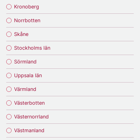
Kronoberg
Norrbotten
Skåne
Stockholms län
Sörmland
Uppsala län
Värmland
Västerbotten
Västernorrland
Västmanland