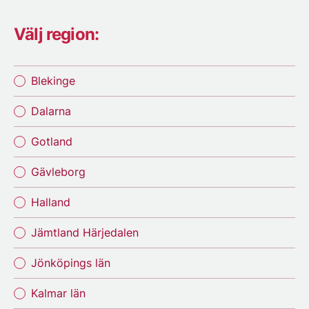
Välj region:
Blekinge
Dalarna
Gotland
Gävleborg
Halland
Jämtland Härjedalen
Jönköpings län
Kalmar län