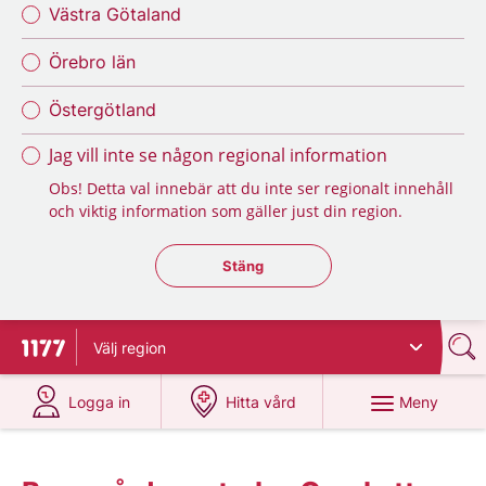
Västra Götaland
Örebro län
Östergötland
Jag vill inte se någon regional information
Obs! Detta val innebär att du inte ser regionalt innehåll
och viktig information som gäller just din region.
Stäng regionsväljaren
Stäng
Välj
region
Till startsidan för 1177
på 1177.se
på 1177.se
Meny
Logga in
Hitta vård