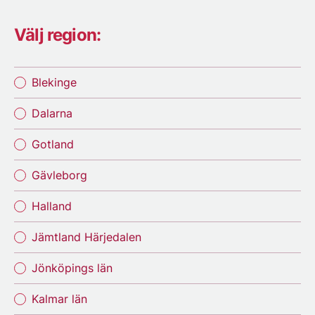
Välj region:
Blekinge
Dalarna
Gotland
Gävleborg
Halland
Jämtland Härjedalen
Jönköpings län
Kalmar län