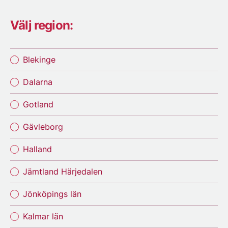
Välj region:
Blekinge
Dalarna
Gotland
Gävleborg
Halland
Jämtland Härjedalen
Jönköpings län
Kalmar län