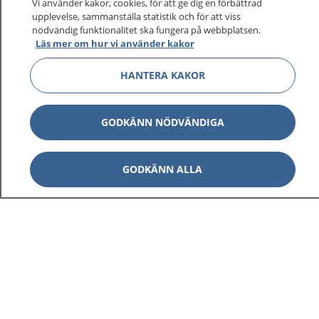
Vi använder kakor, cookies, för att ge dig en förbättrad
upplevelse, sammanställa statistik och för att viss
nödvändig funktionalitet ska fungera på webbplatsen.
Läs mer om hur vi använder kakor
HANTERA KAKOR
GODKÄNN NÖDVÄNDIGA
GODKÄNN ALLA
1177
–
tryggt om din hälsa och vård
På 1177.se får du råd om hälsa och information om
sjukdomar och vilka mottagningar du kan kontakta.
Logga in för att läsa din journal och göra dina
vårdärenden. Ring telefonnummer 1177 för