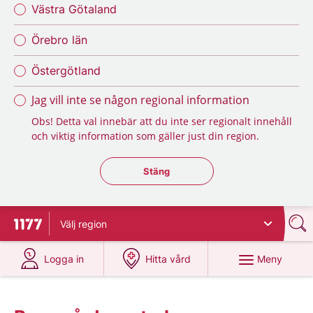
Västra Götaland
Örebro län
Östergötland
Jag vill inte se någon regional information
Obs! Detta val innebär att du inte ser regionalt innehåll
och viktig information som gäller just din region.
Stäng regionsväljaren
Stäng
Välj
region
Till startsidan för 1177
på 1177.se
på 1177.se
Meny
Logga in
Hitta vård