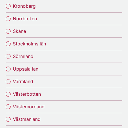
Kronoberg
Norrbotten
Skåne
Stockholms län
Sörmland
Uppsala län
Värmland
Västerbotten
Västernorrland
Västmanland