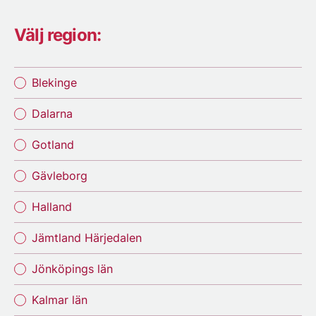
Välj region:
Blekinge
Dalarna
Gotland
Gävleborg
Halland
Jämtland Härjedalen
Jönköpings län
Kalmar län