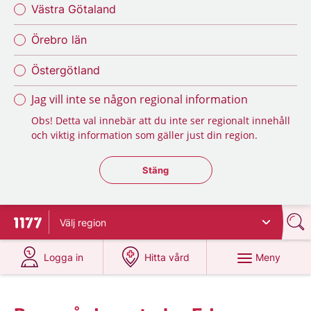
Västra Götaland
Örebro län
Östergötland
Jag vill inte se någon regional information
Obs! Detta val innebär att du inte ser regionalt innehåll
och viktig information som gäller just din region.
Stäng regionsväljaren
Stäng
Välj
region
Till startsidan för 1177
på 1177.se
på 1177.se
Meny
Logga in
Hitta vård