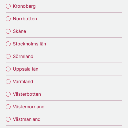
Kronoberg
Norrbotten
Skåne
Stockholms län
Sörmland
Uppsala län
Värmland
Västerbotten
Västernorrland
Västmanland