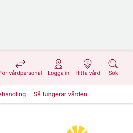
på 1177.se
på 1177.se
på 1177.se
på 1177.se
För vårdpersonal
Logga in
Hitta vård
Sök
ehandling
Så fungerar vården