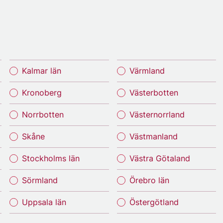
Kalmar län
Värmland
Kronoberg
Västerbotten
Norrbotten
Västernorrland
Skåne
Västmanland
Stockholms län
Västra Götaland
Sörmland
Örebro län
Uppsala län
Östergötland