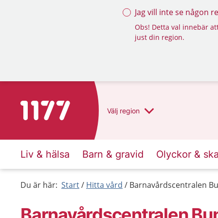
Jag vill inte se någon 
Obs! Detta val innebär att
just din region.
Till startsidan för 1177
Välj
region
Liv & hälsa
Barn & gravid
Olyckor & sk
Du är här:
Start
Hitta vård
Barnavårdscentralen Bu
Barnavårdscentralen Bu