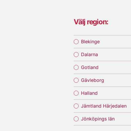
Välj region:
Blekinge
Dalarna
Gotland
Gävleborg
Halland
Jämtland Härjedalen
Jönköpings län