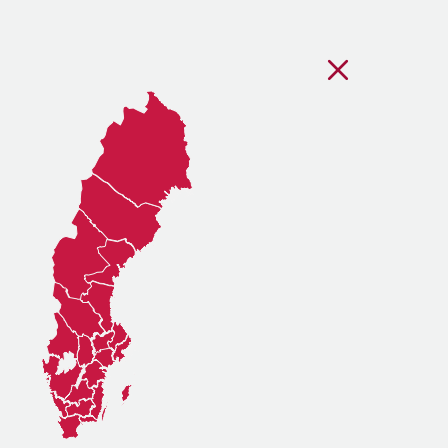
Stäng regionsvälj