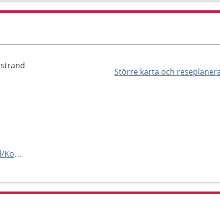
ostrand
Större karta och reseplaner
,
https://www.1177.se/Hitta-vard/Kontakt/?hsaid=SE162321000255-O18013