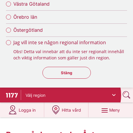
Västra Götaland
Örebro län
Östergötland
Jag vill inte se någon regional information
Obs! Detta val innebär att du inte ser regionalt innehåll
och viktig information som gäller just din region.
Stäng regionsväljaren
Stäng
Välj
region
Till startsidan för 1177
på 1177.se
på 1177.se
Meny
Logga in
Hitta vård