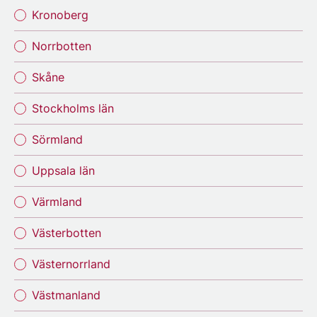
Kronoberg
Norrbotten
Skåne
Stockholms län
Sörmland
Uppsala län
Värmland
Västerbotten
Västernorrland
Västmanland