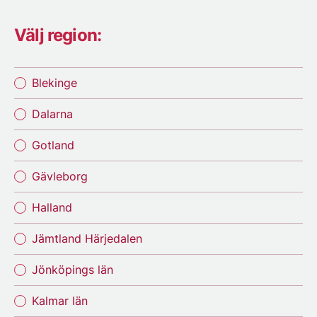
Välj region:
Blekinge
Dalarna
Gotland
Gävleborg
Halland
Jämtland Härjedalen
Jönköpings län
Kalmar län