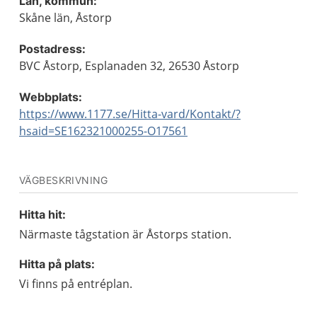
Län, kommun:
Skåne län, Åstorp
Postadress:
BVC Åstorp, Esplanaden 32, 26530 Åstorp
Webbplats:
https://www.1177.se/Hitta-vard/Kontakt/?
hsaid=SE162321000255-O17561
VÄGBESKRIVNING
Hitta hit:
Närmaste tågstation är Åstorps station.
Hitta på plats:
Vi finns på entréplan.