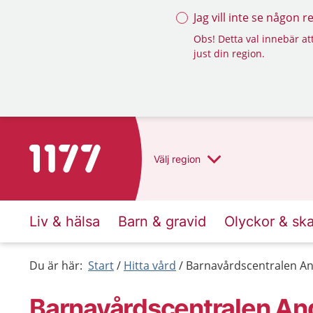
Jag vill inte se någon 
Obs! Detta val innebär att
just din region.
Till startsidan för 1177
Välj
region
Liv & hälsa
Barn & gravid
Olyckor & sk
Du är här:
Start
Hitta vård
Barnavårdscentralen An
Barnavårdscentralen An