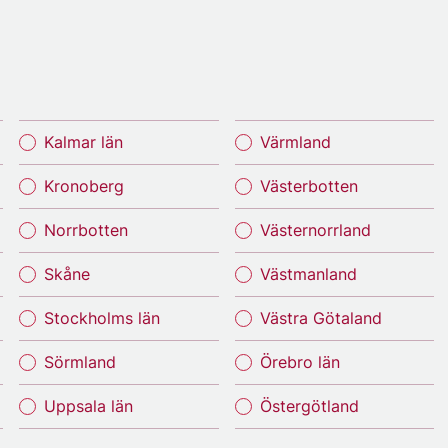
Kalmar län
Värmland
Kronoberg
Västerbotten
Norrbotten
Västernorrland
Skåne
Västmanland
Stockholms län
Västra Götaland
Sörmland
Örebro län
Uppsala län
Östergötland