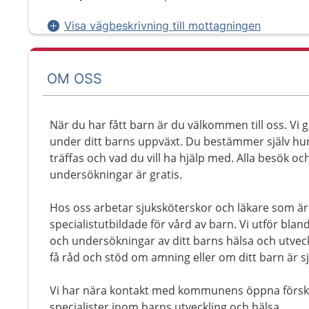
Visa vägbeskrivning till mottagningen
OM OSS
När du har fått barn är du välkommen till oss. Vi g
under ditt barns uppväxt. Du bestämmer själv hur 
träffas och vad du vill ha hjälp med. Alla besök oc
undersökningar är gratis.
Hos oss arbetar sjuksköterskor och läkare som är
specialistutbildade för vård av barn. Vi utför bl
och undersökningar av ditt barns hälsa och utveckl
få råd och stöd om amning eller om ditt barn är sj
Vi har nära kontakt med kommunens öppna förs
specialister inom barns utveckling och hälsa.