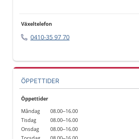
Växeltelefon
0410-35 97 70
ÖPPETTIDER
Öppettider
Öppettider
Kommentarer
Måndag
08.00–16.00
Dag
Tisdag
08.00–16.00
Onsdag
08.00–16.00
Torsdag
08.00–16.00