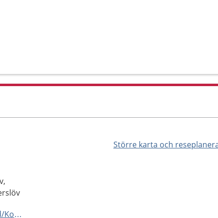
Större karta och reseplaner
v,
rslöv
https://www.1177.se/Hitta-vard/Kontakt/?hsaid=SE162321000255-O17531