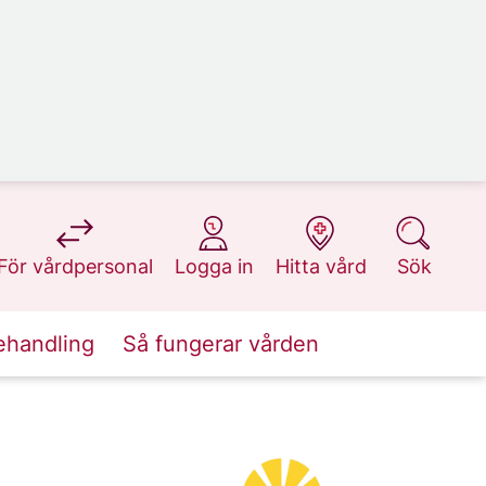
på 1177.se
på 1177.se
på 1177.se
på 1177.se
För vårdpersonal
Logga in
Hitta vård
Sök
ehandling
Så fungerar vården