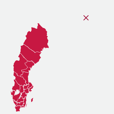
Stäng regionsvälj