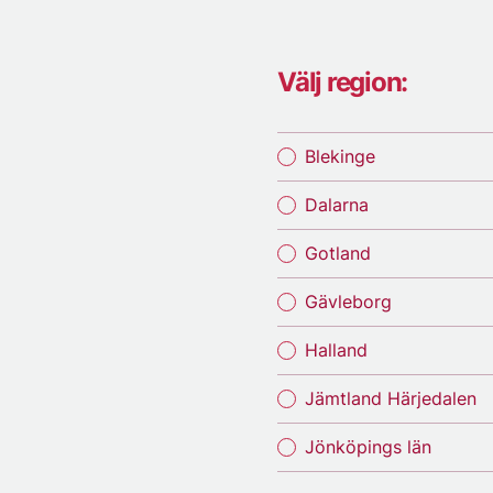
Välj region:
Blekinge
Dalarna
Gotland
Gävleborg
Halland
Jämtland Härjedalen
Jönköpings län