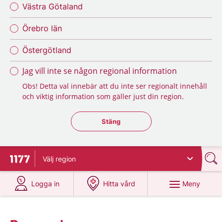
Västra Götaland
Örebro län
Östergötland
Jag vill inte se någon regional information
Obs! Detta val innebär att du inte ser regionalt innehåll
och viktig information som gäller just din region.
Stäng regionsväljaren
Stäng
Välj
region
Till startsidan för 1177
på 1177.se
på 1177.se
Meny
Logga in
Hitta vård