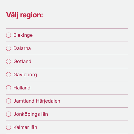
Välj region:
Blekinge
Dalarna
Gotland
Gävleborg
Halland
Jämtland Härjedalen
Jönköpings län
Kalmar län