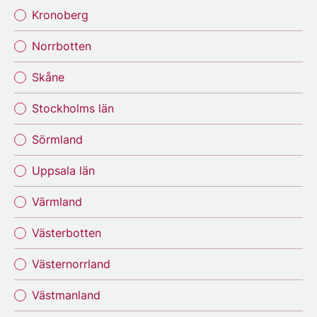
Kronoberg
Norrbotten
Skåne
Stockholms län
Sörmland
Uppsala län
Värmland
Västerbotten
Västernorrland
Västmanland