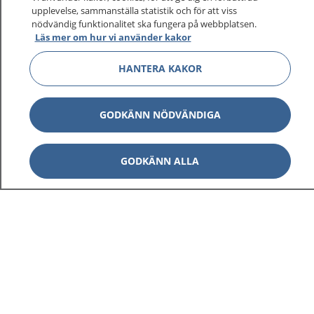
upplevelse, sammanställa statistik och för att viss
nödvändig funktionalitet ska fungera på webbplatsen.
Läs mer om hur vi använder kakor
HANTERA KAKOR
GODKÄNN NÖDVÄNDIGA
1177
–
tryggt om din hälsa och vård
GODKÄNN ALLA
På 1177.se får du råd om hälsa och information om
sjukdomar och vilka mottagningar du kan kontakta.
Logga in för att läsa din journal och göra dina
vårdärenden. Ring telefonnummer 1177 för
sjukvårdsrådgivning dygnet runt.
1177 ger dig råd när du vill må bättre.