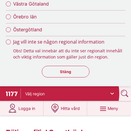
Västra Götaland
Örebro län
Östergötland
Jag vill inte se någon regional information
Obs! Detta val innebär att du inte ser regionalt innehåll
och viktig information som gäller just din region.
Stäng regionsväljaren
Stäng
Välj
region
Till startsidan för 1177
på 1177.se
på 1177.se
Meny
Logga in
Hitta vård