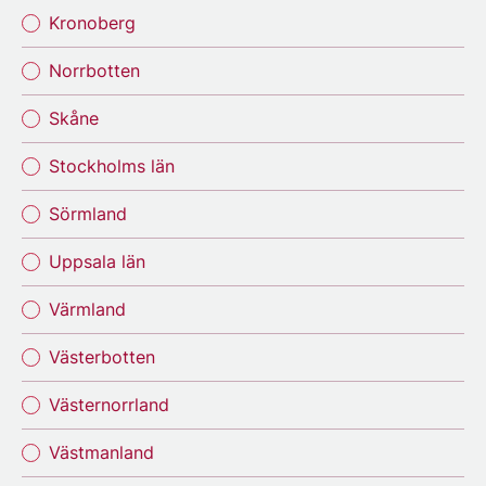
Kronoberg
Norrbotten
Skåne
Stockholms län
Sörmland
Uppsala län
Värmland
Västerbotten
Västernorrland
Västmanland