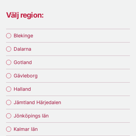
Välj region:
Blekinge
Dalarna
Gotland
Gävleborg
Halland
Jämtland Härjedalen
Jönköpings län
Kalmar län