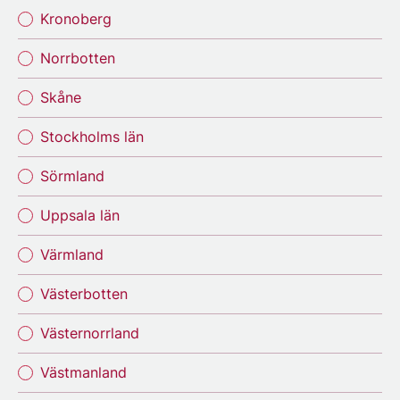
Kronoberg
Norrbotten
Skåne
Stockholms län
Sörmland
Uppsala län
Värmland
Västerbotten
Västernorrland
Västmanland