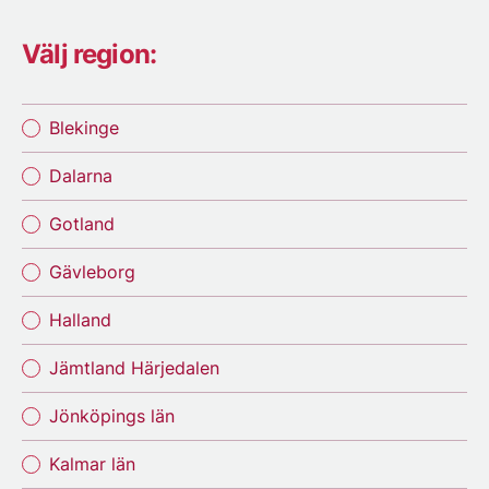
Välj region:
Blekinge
Dalarna
Gotland
Gävleborg
Halland
Jämtland Härjedalen
Jönköpings län
Kalmar län