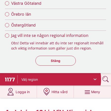
Västra Götaland
Örebro län
Östergötland
Jag vill inte se någon regional information
Obs! Detta val innebär att du inte ser regionalt innehåll
och viktig information som gäller just din region.
Stäng regionsväljaren
Stäng
Välj
region
Till startsidan för 1177
på 1177.se
på 1177.se
Meny
Logga in
Hitta vård