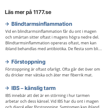
Läs mer på 1177.se
Blindtarmsinflammation
Vid en blindtarmsinflammation får du ont i magen
och smärtan sitter oftast i magens högra nedre del.
Blindtarmsinflammation opereras oftast, men kan
ibland behandlas med antibiotika. De flesta som blir
sjuka är mellan tio och tjugofem år gamla, men du
kan bli sjuk oavsett ålder.
Förstoppning
Förstoppning är oftast ofarligt. Ofta går det över om
du dricker mer vätska och äter mer fiberrik mat.
IBS – känslig tarm
IBS innebär att det är en störning i hur tarmen
arbetar och dess känsel. Vid IBS har du ont i magen
och diarré eller förstoppning. Symtomen kan ibland