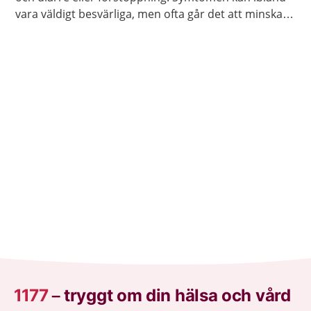
vara väldigt besvärliga, men ofta går det att minska
dem genom att undvika viss mat eller genom att
använda receptfria läkemedel.
1177
–
tryggt om din hälsa och vård