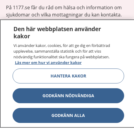
På 1177.se får du råd om hälsa och information om
sjukdomar och vilka mottagningar du kan kontakta.
Logga in för att läsa din journal och göra dina
Den här webbplatsen använder
vårdärenden. Ring telefonnummer 1177 för
kakor
sjukvårdsrådgivning dygnet runt.
1177 ger dig råd när du vill må bättre.
Vi använder kakor, cookies, för att ge dig en förbättrad
upplevelse, sammanställa statistik och för att viss
nödvändig funktionalitet ska fungera på webbplatsen.
Läs mer om hur vi använder kakor
HANTERA KAKOR
Visa inn
1177 på flera språk
GODKÄNN NÖDVÄNDIGA
Visa inn
Om 1177
Visa inn
GODKÄNN ALLA
Kontakt