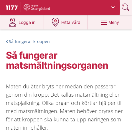
Du har valt region
Östergötland
.
Till startsidan för 1177
på 1177.se
på 1177.se
Meny
Logga in
Hitta vård
Så fungerar kroppen
Så fungerar
matsmältningsorganen
Maten du äter bryts ner medan den passerar
genom din kropp. Det kallas matsmältning eller
matspjälkning. Olika organ och körtlar hjälper till
med matsmältningen. Maten behöver brytas ner
för att kroppen ska kunna ta upp näringen som
maten innehåller.