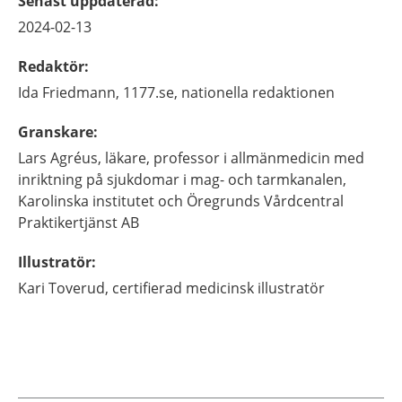
Senast uppdaterad
:
2024-02-13
Redaktör
:
Ida
Friedmann,
1177.se, nationella redaktionen
Granskare
:
Lars
Agréus,
läkare, professor i allmänmedicin med
inriktning på sjukdomar i mag- och tarmkanalen,
Karolinska institutet och Öregrunds Vårdcentral
Praktikertjänst AB
Illustratör
:
Kari
Toverud,
certifierad medicinsk illustratör