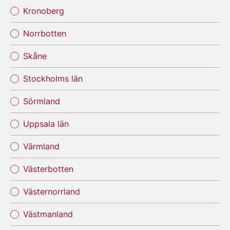
Kronoberg
Norrbotten
Skåne
Stockholms län
Sörmland
Uppsala län
Värmland
Västerbotten
Västernorrland
Västmanland