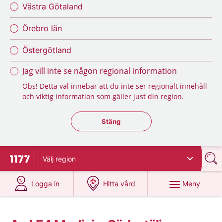
Västra Götaland
Örebro län
Östergötland
Jag vill inte se någon regional information
Obs! Detta val innebär att du inte ser regionalt innehåll
och viktig information som gäller just din region.
Stäng regionsväljaren
Stäng
Välj
region
Till startsidan för 1177
på 1177.se
på 1177.se
Meny
Logga in
Hitta vård