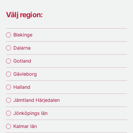
Välj region:
Blekinge
Dalarna
Gotland
Gävleborg
Halland
Jämtland Härjedalen
Jönköpings län
Kalmar län