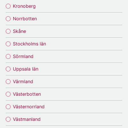
Kronoberg
Norrbotten
Skåne
Stockholms län
Sörmland
Uppsala län
Värmland
Västerbotten
Västernorrland
Västmanland