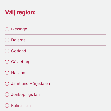
Välj region:
Blekinge
Dalarna
Gotland
Gävleborg
Halland
Jämtland Härjedalen
Jönköpings län
Kalmar län