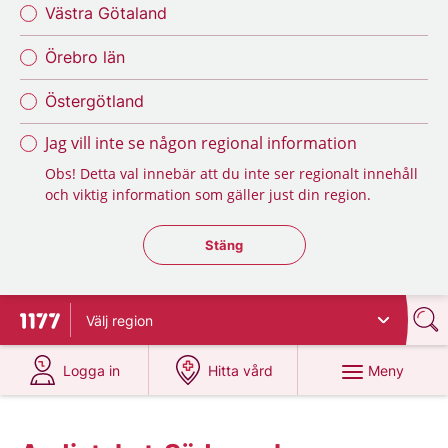
Västra Götaland
Örebro län
Östergötland
Jag vill inte se någon regional information
Obs! Detta val innebär att du inte ser regionalt innehåll
och viktig information som gäller just din region.
Stäng regionsväljaren
Stäng
Välj
region
Till startsidan för 1177
på 1177.se
på 1177.se
Meny
Logga in
Hitta vård