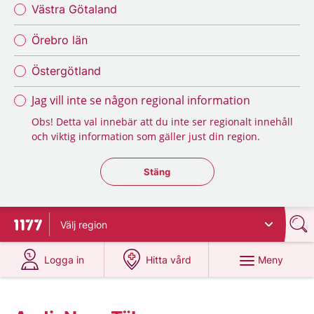
Västra Götaland
Örebro län
Östergötland
Jag vill inte se någon regional information
Obs! Detta val innebär att du inte ser regionalt innehåll
och viktig information som gäller just din region.
Stäng regionsväljaren
Stäng
Välj
region
Till startsidan för 1177
på 1177.se
på 1177.se
Meny
Logga in
Hitta vård