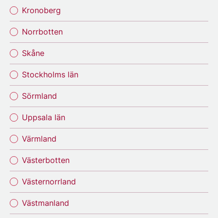
Kronoberg
Norrbotten
Skåne
Stockholms län
Sörmland
Uppsala län
Värmland
Västerbotten
Västernorrland
Västmanland