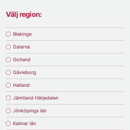
Välj region:
Blekinge
Dalarna
Gotland
Gävleborg
Halland
Jämtland Härjedalen
Jönköpings län
Kalmar län