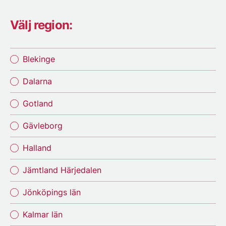
Välj region:
Blekinge
Dalarna
Gotland
Gävleborg
Halland
Jämtland Härjedalen
Jönköpings län
Kalmar län