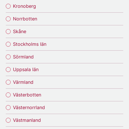
Kronoberg
Norrbotten
Skåne
Stockholms län
Sörmland
Uppsala län
Värmland
Västerbotten
Västernorrland
Västmanland