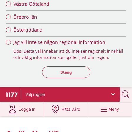
Västra Götaland
Örebro län
Östergötland
Jag vill inte se någon regional information
Obs! Detta val innebär att du inte ser regionalt innehåll
och viktig information som gäller just din region.
Stäng regionsväljaren
Stäng
Välj
region
Till startsidan för 1177
på 1177.se
på 1177.se
Meny
Logga in
Hitta vård