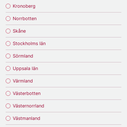
Kronoberg
Norrbotten
Skåne
Stockholms län
Sörmland
Uppsala län
Värmland
Västerbotten
Västernorrland
Västmanland