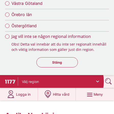
Västra Götaland
Örebro län
Östergötland
Jag vill inte se någon regional information
Obs! Detta val innebär att du inte ser regionalt innehåll
och viktig information som gäller just din region.
Stäng regionsväljaren
Stäng
Välj
region
Till startsidan för 1177
på 1177.se
på 1177.se
Meny
Logga in
Hitta vård