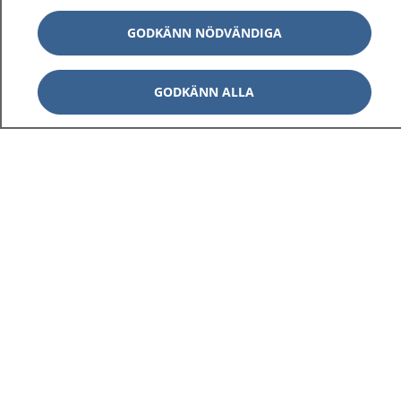
GODKÄNN NÖDVÄNDIGA
GODKÄNN ALLA
1177
–
tryggt om din hälsa och vård
På 1177.se får du råd om hälsa och information om
sjukdomar och vilka mottagningar du kan kontakta.
Logga in för att läsa din journal och göra dina
vårdärenden. Ring telefonnummer 1177 för