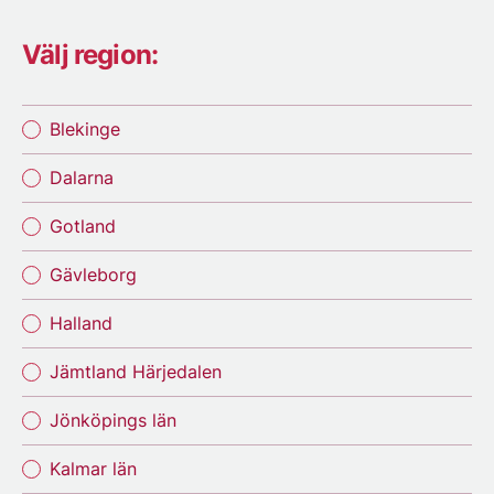
Välj region:
Blekinge
Dalarna
Gotland
Gävleborg
Halland
Jämtland Härjedalen
Jönköpings län
Kalmar län