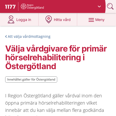
Du har valt region
Östergötland
.
Till startsidan för 1177
på 1177.se
på 1177.se
Meny
Logga in
Hitta vård
Att välja vårdmottagning
Välja vårdgivare för primär
hörselrehabilitering i
Östergötland
Innehållet gäller för Östergötland
Innehållet gäller för Östergötland
I Region Östergötland gäller vårdval inom den
öppna primära hörselrehabiliteringen vilket
innebär att du kan välja mellan flera godkända