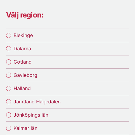
Välj region:
Blekinge
Dalarna
Gotland
Gävleborg
Halland
Jämtland Härjedalen
Jönköpings län
Kalmar län