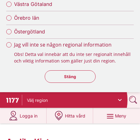
Västra Götaland
Örebro län
Östergötland
Jag vill inte se någon regional information
Obs! Detta val innebär att du inte ser regionalt innehåll
och viktig information som gäller just din region.
Stäng regionsväljaren
Stäng
Välj
region
Till startsidan för 1177
på 1177.se
på 1177.se
Meny
Logga in
Hitta vård