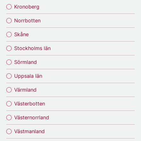
Kronoberg
Norrbotten
Skåne
Stockholms län
Sörmland
Uppsala län
Värmland
Västerbotten
Västernorrland
Västmanland