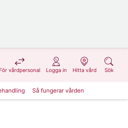
på 1177.se
på 1177.se
på 1177.se
på 1177.se
För vårdpersonal
Logga in
Hitta vård
Sök
ehandling
Så fungerar vården