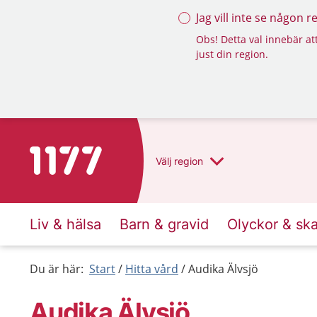
Jag vill inte se någon 
Obs! Detta val innebär att
just din region.
Till startsidan för 1177
Välj
region
Liv & hälsa
Barn & gravid
Olyckor & sk
Du är här:
Start
Hitta vård
Audika Älvsjö
Audika Älvsjö