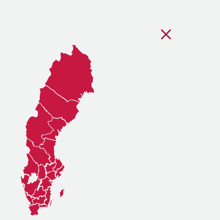
Stäng regionsvälj