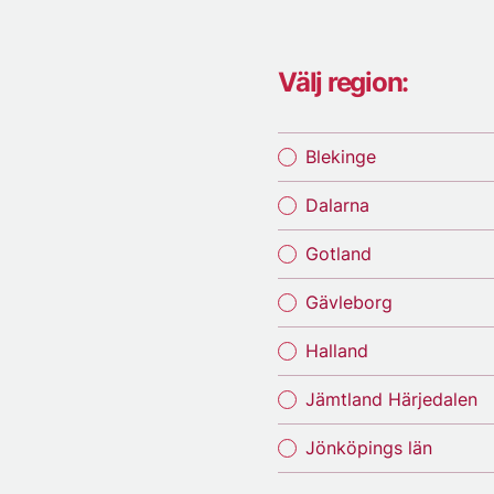
Välj region:
Blekinge
Dalarna
Gotland
Gävleborg
Halland
Jämtland Härjedalen
Jönköpings län