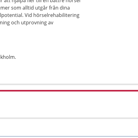
 att hjälpa fler till en bättre hörsel
mer som alltid utgår från dina
lpotential. Vid hörselrehabilitering
vning och utprovning av
ckholm.