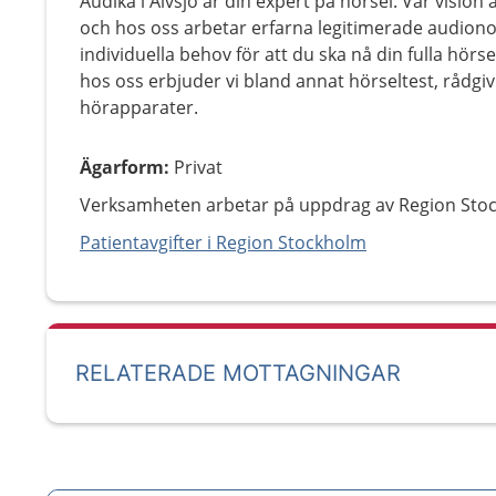
Audika i Älvsjö är din expert på hörsel. Vår vision är
och hos oss arbetar erfarna legitimerade audiono
individuella behov för att du ska nå din fulla hörse
hos oss erbjuder vi bland annat hörseltest, rådgi
hörapparater.
Ägarform
:
Privat
Verksamheten arbetar på uppdrag av Region Sto
Patientavgifter i Region Stockholm
RELATERADE MOTTAGNINGAR