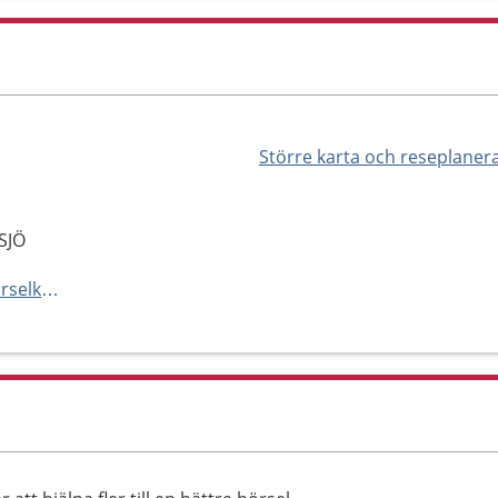
Större karta och reseplaner
SJÖ
https://www.audika.se/hitta-horselklinik/stockholm/alvsjo-region