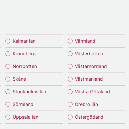
Kalmar län
Värmland
Kronoberg
Västerbotten
Norrbotten
Västernorrland
Skåne
Västmanland
Stockholms län
Västra Götaland
Sörmland
Örebro län
Uppsala län
Östergötland