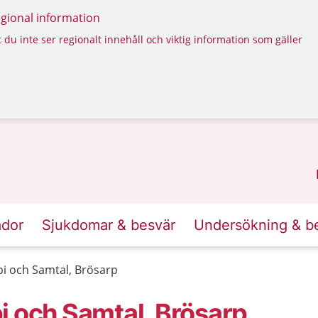
regional information
 du inte ser regionalt innehåll och viktig information som gäller
ador
Sjukdomar & besvär
Undersökning & b
i och Samtal, Brösarp
i och Samtal, Brösarp