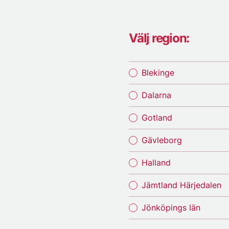
Välj region:
Blekinge
Dalarna
Gotland
Gävleborg
Halland
Jämtland Härjedalen
Jönköpings län