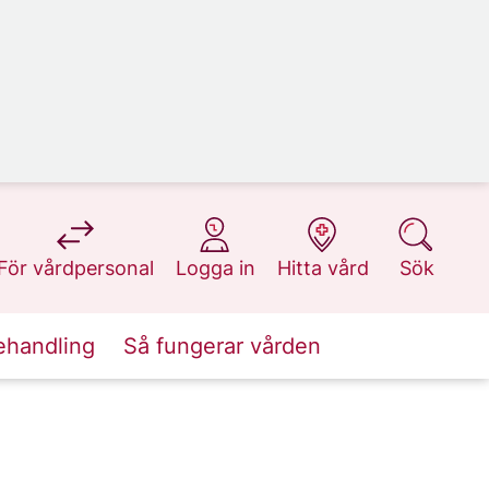
på 1177.se
på 1177.se
på 1177.se
på 1177.se
För vårdpersonal
Logga in
Hitta vård
Sök
ehandling
Så fungerar vården