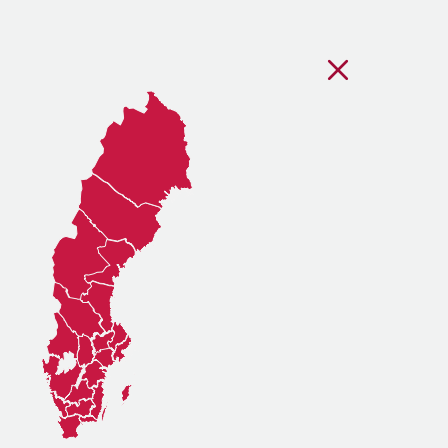
Stäng regionsvälj