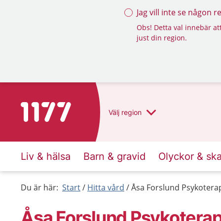
Jag vill inte se någon 
Obs! Detta val innebär att
just din region.
Till startsidan för 1177
Välj
region
Liv & hälsa
Barn & gravid
Olyckor & sk
Du är här:
Start
Hitta vård
Åsa Forslund Psykoterap
Åsa Forslund Psykoterap