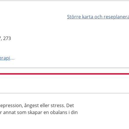
Större karta och reseplaner
, 273
http://www.asaforslundpsykoterapi.se
epression, ångest eller stress. Det
er annat som skapar en obalans i din