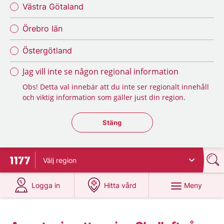
Västra Götaland
Örebro län
Östergötland
Jag vill inte se någon regional information
Obs! Detta val innebär att du inte ser regionalt innehåll
och viktig information som gäller just din region.
Stäng regionsväljaren
Stäng
Välj
region
Till startsidan för 1177
på 1177.se
på 1177.se
Meny
Logga in
Hitta vård