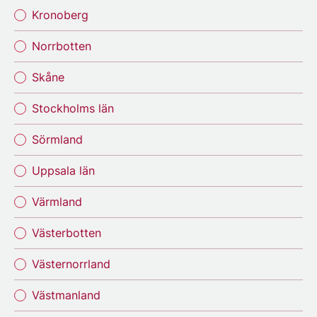
Kronoberg
Norrbotten
Skåne
Stockholms län
Sörmland
Uppsala län
Värmland
Västerbotten
Västernorrland
Västmanland