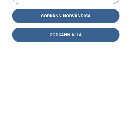
GODKÄNN NÖDVÄNDIGA
GODKÄNN ALLA
1177
–
tryggt om din hälsa och vård