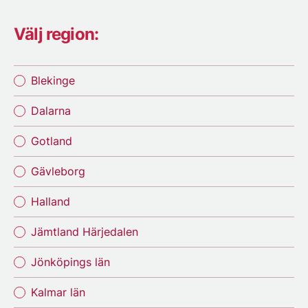
Välj region:
Blekinge
Dalarna
Gotland
Gävleborg
Halland
Jämtland Härjedalen
Jönköpings län
Kalmar län