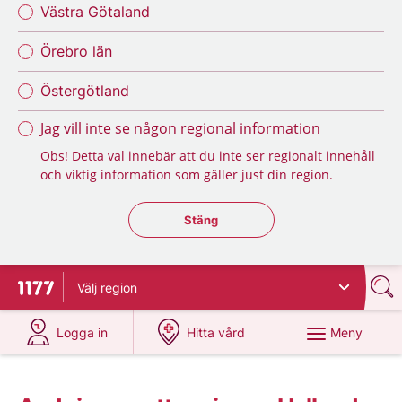
Västra Götaland
Örebro län
Östergötland
Jag vill inte se någon regional information
Obs! Detta val innebär att du inte ser regionalt innehåll
och viktig information som gäller just din region.
Stäng regionsväljaren
Stäng
Välj
region
Till startsidan för 1177
på 1177.se
på 1177.se
Meny
Logga in
Hitta vård