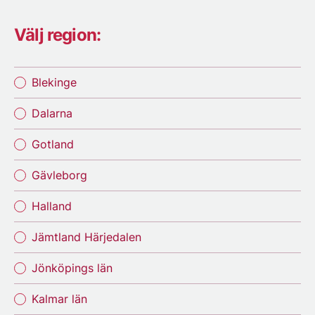
Välj region:
Blekinge
Dalarna
Gotland
Gävleborg
Halland
Jämtland Härjedalen
Jönköpings län
Kalmar län