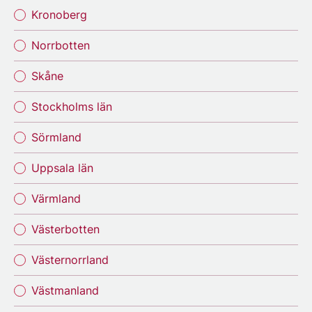
Kronoberg
Norrbotten
Skåne
Stockholms län
Sörmland
Uppsala län
Värmland
Västerbotten
Västernorrland
Västmanland