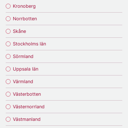
Kronoberg
Norrbotten
Skåne
Stockholms län
Sörmland
Uppsala län
Värmland
Västerbotten
Västernorrland
Västmanland