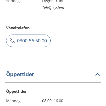
Söndag
Dygnet runt
TeleQ-system
Växeltelefon
0300-56 50 00
Öppettider
Öppettider
Öppettider
Kommentarer
Måndag
08.00–16.00
Dag