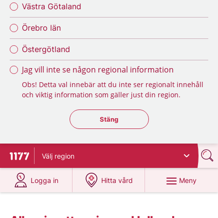
Västra Götaland
Örebro län
Östergötland
Jag vill inte se någon regional information
Obs! Detta val innebär att du inte ser regionalt innehåll
och viktig information som gäller just din region.
Stäng regionsväljaren
Stäng
Välj
region
Till startsidan för 1177
på 1177.se
på 1177.se
Meny
Logga in
Hitta vård